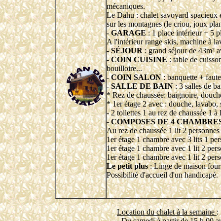
mécaniques.
Le Dahu : chalet savoyard spacieux e
sur les montagnes (le criou, joux plan
-
GARAGE
: 1 place intérieur + 5 
A l'intérieur range skis, machine à la
-
SÉJOUR
: grand séjour de 43m² av
-
COIN CUISINE
: table de cuisson
bouilloire...
-
COIN SALON
: banquette + faute
-
SALLE DE BAIN
: 3 salles de ba
* Rez de chaussée: baignoire, douch
* 1er étage 2 avec : douche, lavabo
- 2 toilettes 1 au rez de chaussée 1 à 
-
COMPOSES DE 4 CHAMBRE
Au rez de chaussée 1 lit 2 personnes 
1er étage 1 chambre avec 3 lits 1 pe
1er étage 1 chambre avec 1 lit 2 pers
1er étage 1 chambre avec 1 lit 2 pers
Le petit plus
: Linge de maison fourni
Possibilité d'accueil d'un handicapé.
Location du chalet à la semaine
:
- Du samedi à partir de 15 h 00 a