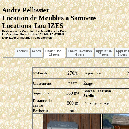
André Pellissier
Location de Meubl
é
s à Samoëns
Locations Lou IZES
Résidence Le Corzolet - Le Tavaillon - Le Dahu.
Le Corzolet “Sous-Lachat” 74340 SAMOËNS
LMP (Loueur Meublé Professionnel)
Accueil
Acces
Chalet Dahu
Chalet Tavaillon
Appt n°5/6
Appt n°3
11 pers
4 pers
7 pers
5 pers
270A
N°d'ordre
Exposition
****
Classement
Étage
Balcon / Terrasse /
160 m²
Superficie
Jardin
Distance du
800 m
Parking/Garage
centre
oui
Barbecue