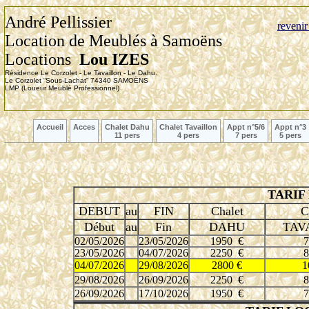
André Pellissier
revenir
Location de Meubl
é
s à Samoëns
Locations
Lou IZES
Résidence Le Corzolet - Le Tavaillon - Le Dahu.
Le Corzolet “Sous-Lachat” 74340 SAMOËNS
LMP (Loueur Meublé Professionnel)
Accueil
Acces
Chalet Dahu
Chalet Tavaillon
Appt n°5/6
Appt n°3
11 pers
4 pers
7 pers
5 pers
TARIF
DEBUT
au
FIN
Chalet
C
Début
au
Fin
DAHU
TAV
02/05/2026
23/05/2026
1950 €
7
23/05/2026
04/07/2026
2250 €
8
04/07/2026
29/08/2026
2800 €
1
29/08/2026
26/09/2026
2250 €
8
26/09/2026
17/10/2026
1950 €
7